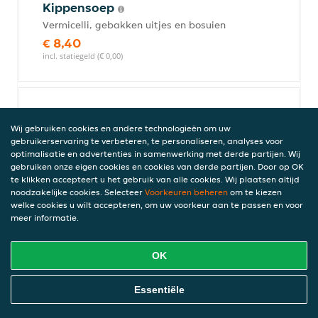
Kippensoep
Vermicelli, gebakken uitjes en bosuien
€ 8,40
incl. statiegeld (€ 0,00)
Misosoep
Wij gebruiken cookies en andere technologieën om uw
Japanse sojabonensoep
gebruikerservaring te verbeteren, te personaliseren, analyses voor
€ 9,60
optimalisatie en advertenties in samenwerking met derde partijen. Wij
incl. statiegeld (€ 0,00)
gebruiken onze eigen cookies en cookies van derde partijen. Door op OK
te klikken accepteert u het gebruik van alle cookies. Wij plaatsen altijd
noodzakelijke cookies. Selecteer
Voorkeuren beheren
om te kiezen
welke cookies u wilt accepteren, om uw voorkeur aan te passen en voor
meer informatie.
Wan tan soep
Bouillon soep met Chinese kip flensjes
OK
€ 9,60
incl. statiegeld (€ 0,00)
Online Eten Bestellen
Essentiële