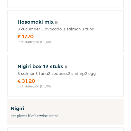
Hosomaki mix
3 cucumber 3 avocado 3 salmon 3 tuna
€ 17,70
incl. statiegeld (€ 0,00)
Nigiri box 12 stuks
3 salmon3 tuna2 seabass2 shrimp2 egg
€ 31,20
incl. statiegeld (€ 0,00)
Nigiri
Per pieces if otherwise stated