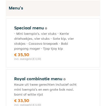
Menu's
Speciaal menu
- Mini loempia's, vier stuks - Kerrie
driehoekjes, vier stuks - Sate kip, vier
stokjes - Cassava kroepoek - Babi
pangang mager - Tjap tjoy kip
€ 35,50
incl. statiegeld (€ 0,00)
Royal combinatie menu
Keuze uit twee gerechten inclusief acht
mini loempia's en een grote bak nasi,
bami of witte rijst
€ 33,50
incl. statiegeld (€ 0,00)