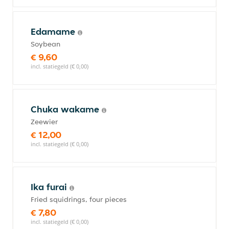
Edamame
Soybean
€ 9,60
incl. statiegeld (€ 0,00)
Chuka wakame
Zeewier
€ 12,00
incl. statiegeld (€ 0,00)
Ika furai
Fried squidrings, four pieces
€ 7,80
incl. statiegeld (€ 0,00)