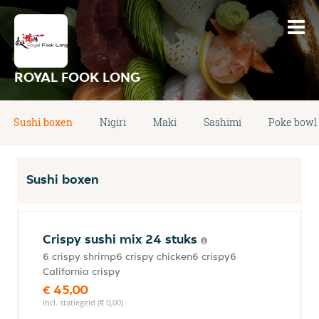
ROYAL FOOK LONG
Sushi boxen
Nigiri
Maki
Sashimi
Poke bowl
Sushi boxen
Crispy sushi mix 24 stuks
6 crispy shrimp6 crispy chicken6 crispy6
California crispy
€ 45,00
incl. statiegeld (€ 0,00)